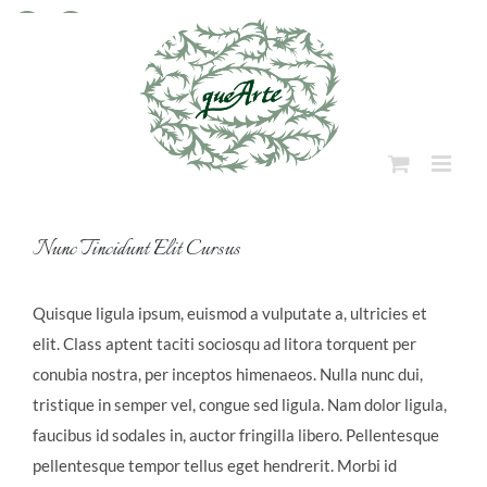
Skip
to
Facebook
Instagram
content
View
Nunc Tincidunt Elit Cursus
Larger
Image
Quisque ligula ipsum, euismod a vulputate a, ultricies et
elit. Class aptent taciti sociosqu ad litora torquent per
conubia nostra, per inceptos himenaeos. Nulla nunc dui,
tristique in semper vel, congue sed ligula. Nam dolor ligula,
faucibus id sodales in, auctor fringilla libero. Pellentesque
pellentesque tempor tellus eget hendrerit. Morbi id