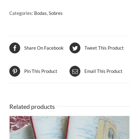
GRIS
059
Categories:
Bodas
,
Sobres
quantity
Share On Facebook
Tweet This Product
Pin This Product
Email This Product
Related products