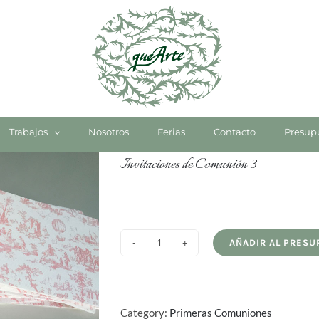
Trabajos
Nosotros
Ferias
Contacto
Invitaciones de Comunión 3
AÑADIR AL PRES
Invitaciones
de
Comunión
3
Category:
Primeras Comuniones